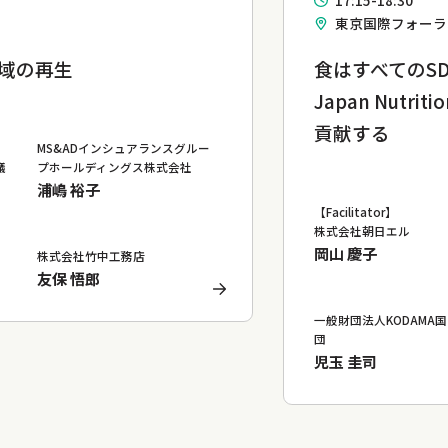
17:15-18:30
東京国際フォーラ
域の再生
食はすべてのS
Japan Nut
貢献する
MS&ADインシュアランスグルー
議
プホールディングス株式会社
浦嶋 裕子
【Facilitator】
株式会社朝日エル
岡山 慶子
株式会社竹中工務店
友保 悟郎
一般財団法人KODAMA
団
児玉 圭司