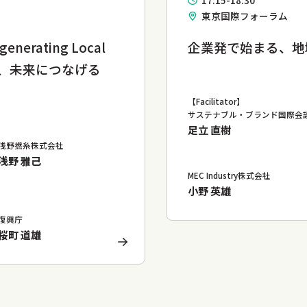
17:15-18:30
東京国際フォーラム
rating Local
企業発で始まる、地
、未来につなげる
【Facilitator】
サステナブル・ブランド国際会
足立 直樹
浅野撚糸株式会社
浅野 雅己
MEC Industry株式会社
小野 英雄
復興庁
桜町 道雄