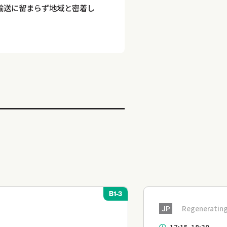
輸送に留まらず地域と密着し
B1-3
JP
Regenerating