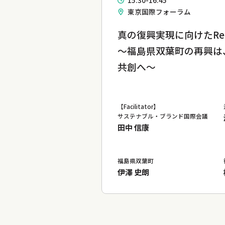
15:30-16:45
東京国際フォーラム
真の復興実現に向けたRegene
～福島県双葉町の再興は
共創へ～
【Facilitator】
サステナブル・ブランド国際会議
田中 信康
福島県双葉町
伊澤 史朗