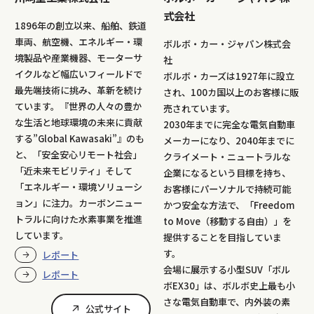
式会社
1896年の創立以来、船舶、鉄道
車両、航空機、エネルギー・環
ボルボ・カー・ジャパン株式会
境製品や産業機器、モーターサ
社
イクルなど幅広いフィールドで
ボルボ・カーズは1927年に設立
最先端技術に挑み、革新を続け
され、100カ国以上のお客様に販
ています。『世界の人々の豊か
売されています。
な生活と地球環境の未来に貢献
2030年までに完全な電気自動車
する”Global Kawasaki”』のも
メーカーになり、2040年までに
と、「安全安心リモート社会」
クライメート・ニュートラルな
「近未来モビリティ」そして
企業になるという目標を持ち、
「エネルギー・環境ソリューシ
お客様にパーソナルで持続可能
ョン」に注力。カーボンニュー
かつ安全な方法で、「Freedom
トラルに向けた水素事業を推進
to Move（移動する自由）」を
しています。
提供することを目指していま
す。
レポート
会場に展示する小型SUV「ボル
レポート
ボEX30」は、ボルボ史上最も小
さな電気自動車で、内外装の素
公式サイト