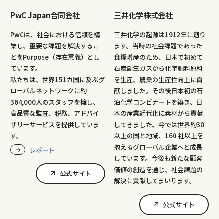
PwC Japan合同会社
三井化学株式会社
PwCは、社会における信頼を構
三井化学の起源は1912年に遡り
築し、重要な課題を解決するこ
ます。当時の社会課題であった
とをPurpose（存在意義）とし
食糧増産のため、日本で初めて
ています。
石炭副生ガスから化学肥料原料
私たちは、世界151カ国に及ぶグ
を生産、農業の生産性向上に貢
ローバルネットワークに約
献しました。その後日本初の石
364,000人のスタッフを擁し、
油化学コンビナートを築き、日
高品質な監査、税務、アドバイ
本の産業近代化に素材から貢献
ザリーサービスを提供していま
してきました。今では世界約30
す。
以上の国と地域、160 社以上を
抱えるグローバル企業へと成長
レポート
しています。今後も新たな顧客
価値の創造を通じ、社会課題の
公式サイト
解決に貢献してまいります。
公式サイト