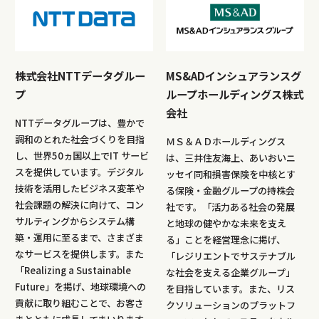
株式会社NTTデータグルー
MS&ADインシュアランスグ
プ
ループホールディングス株式
会社
NTTデータグループは、豊かで
調和のとれた社会づくりを目指
ＭＳ＆ＡＤホールディングス
し、世界50ヵ国以上でIT サービ
は、三井住友海上、あいおいニ
スを提供しています。デジタル
ッセイ同和損害保険を中核とす
技術を活用したビジネス変革や
る保険・金融グループの持株会
社会課題の解決に向けて、コン
社です。「活力ある社会の発展
サルティングからシステム構
と地球の健やかな未来を支え
築・運用に至るまで、さまざま
る」ことを経営理念に掲げ、
なサービスを提供します。また
「レジリエントでサステナブル
「Realizing a Sustainable
な社会を支える企業グループ」
Future」を掲げ、地球環境への
を目指しています。また、リス
貢献に取り組むことで、お客さ
クソリューションのプラットフ