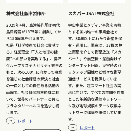
株式会社島津製作所
スカパーJSAT株式会社
2025年4月、島津製作所は初代
宇宙事業とメディア事業を両輪
島津源蔵が1875年に創業してか
とする国内唯一の事業会社で
ら150周年を迎えます。
す。30年以上にわたり衛星を保
社是「科学技術で社会に貢献す
有・運用し、現在は、17機の静
る」経営理念「”人と地球の健
止衛星を介して衛星放送「スカ
康”への願いを実現する」、島津
パー！」や航空機・船舶向けイ
グループサステナビリティ憲章の
ンターネット回線、災害時のバ
もと、次の100年に向かって事業
ックアップ回線など様々な衛星
を通じた社会課題の解決と社会
通信サービスを提供していま
の一員としての責任ある活動の
す。また、超スマート社会の実
両輪で、社会価値創生領域にお
現に向けて、すべての空間を対象
いて、世界のパートナーと共に
とした革新的な通信ネットワー
プラネタリーヘルスを追求し続
ク及び地球規模のデータ収集ネ
けます。
ットワーク構築を推進していま
す。
レポート
レポート