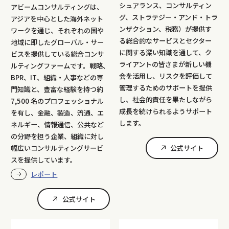
シュアランス、コンサルティン
アビームコンサルティングは、
グ、ストラテジー・アンド・トラ
アジアを中心とした海外ネット
ンザクション、税務）が提供す
ワークを通じ、それぞれの国や
る総合的なサービスとセクター
地域に即したグローバル・サー
に関する深い知識を通して、ク
ビスを提供している総合コンサ
ライアントの皆さまが新しい機
ルティングファームです。戦略、
会を活用し、リスクを評価して
BPR、IT、組織・人事などの専
管理するためのサポートを提供
門知識と、豊富な経験を持つ約
し、社会的責任を果たしながら
7,500 名のプロフェッショナル
成長を続けられるようサポート
を有し、金融、製造、流通、エ
します。
ネルギー、情報通信、公共など
の分野を担う企業、組織に対し
公式サイト
幅広いコンサルティングサービ
スを提供しています。
レポート
公式サイト