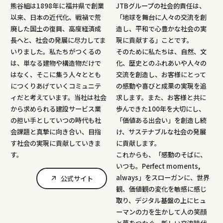
熊谷組は1898年に福井県で創業
JTBグループの社会的責任は、
以来、日本の近代化、戦禍で荒
「地球を舞台に人々の交流を創
廃した国土の復興、高度経済成
造し、平和で心豊かな社会の実
長へと、社会の発展に尽力してま
現に貢献する」ことです。
いりました。私たちがつくるの
そのために私たちは、自然、文
は、単なる建物や構造物だけで
化、歴史とのふれあいや人々の
はなく、そこに集う人々ととも
交流を創造し、お客様にとって
につくりあげていくコミュニテ
の感動や喜びと成果の実現を追
ィだと考えています。当社は社会
求します。また、お客様と共に
から求められる建設サービス業
歩んできた100年を大切にし、
の担い手としていつの時代も社
「価値ある出会い」を創造し続
会課題と真摯に向き合い、目指
け、サステナブルな社会の発展
す社会の実現に貢献していきま
に貢献します。
す。
これからも、「感動のそばに、
いつも。Perfect moments,
always」をスローガンに、世界
公式サイト
観、価値観の変化を敏感に感じ
取り、デジタル基盤の上にヒュ
ーマンの力を生かして人の笑顔