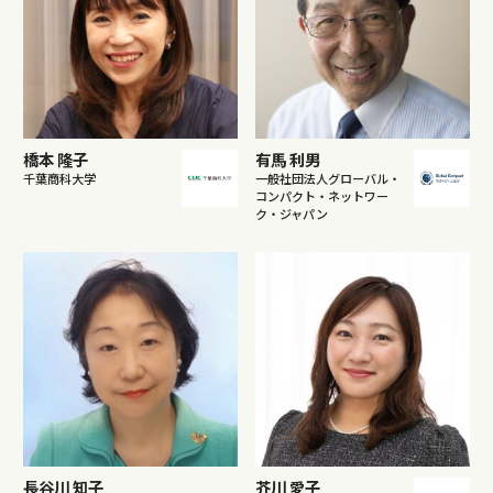
橋本 隆子
有馬 利男
千葉商科大学
一般社団法人グローバル・
コンパクト・ネットワー
ク・ジャパン
長谷川 知子
芥川 愛子