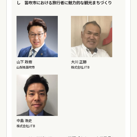
し 笛吹市における旅行者に魅力的な観光まちづくり
山下 政樹
大川 正勝
山梨県笛吹市
株式会社JTB
中島 浩史
株式会社JTB