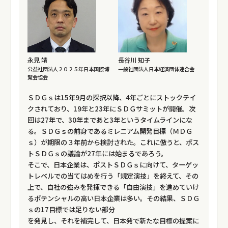
永見 靖
長谷川 知子
公益社団法人２０２５年日本国際博
一般社団法人日本経済団体連合会
覧会協会
ＳＤＧｓは15年9月の採択以降、4年ごとにストックテイ
クされており、19年と23年にＳＤＧサミットが開催。次
回は27年で、30年まであと3年というタイムラインにな
る。ＳＤＧｓの前身であるミレニアム開発目標（ＭＤＧ
ｓ）が期限の３年前から検討された。これに倣うと、ポス
トＳＤＧｓの議論が27年には始まるであろう。
そこで、日本企業は、ポストＳＤＧｓに向けて、ターゲッ
トレベルでの当てはめを行う「規定演技」を終えて、その
上で、自社の強みを発揮できる「自由演技」を進めていけ
るポテンシャルの高い日本企業は多い。その結果、ＳＤＧ
ｓの17目標では足りない部分
を発見し、それを補完して、日本発で新たな目標の提案に