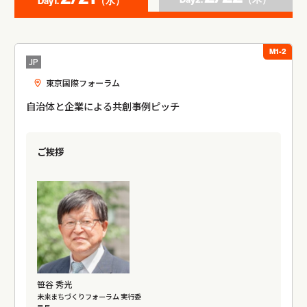
（水）
Day1.
M1-2
JP
東京国際フォーラム
自治体と企業による共創事例ピッチ
ご挨拶
笹谷 秀光
未来まちづくりフォーラム 実行委