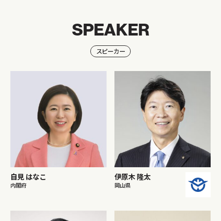
SPEAKER
スピーカー
自見 はなこ
伊原木 隆太
内閣府
岡山県