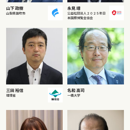
山下 政樹
永見 靖
山梨県笛吹市
公益社団法人２０２５年日
本国際博覧会協会
三田 裕信
名和 高司
環境省
一橋大学