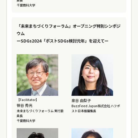
員長
千葉商科大学
「未来まちづくりフォーラム」オープニング特別シンポジ
ウム
ーSDGs2024「ポストSDGs検討元年」を迎えてー
【Facilitator】
泉谷 由梨子
笹谷 秀光
BuzzFeed Japan株式会社 ハフポ
未来まちづくりフォーラム 実行委
スト日本版編集長
員長
千葉商科大学