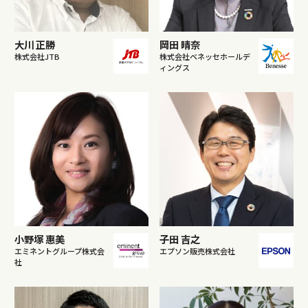
大川 正勝
岡田 晴奈
株式会社JTB
株式会社ベネッセホールデ
ィングス
小野塚 惠美
子田 吉之
エミネントグループ株式会
エプソン販売株式会社
社