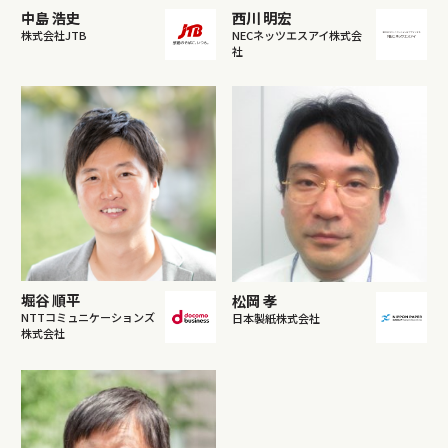
中島 浩史
西川 明宏
株式会社JTB
NECネッツエスアイ株式会
社
堀谷 順平
松岡 孝
NTTコミュニケーションズ
日本製紙株式会社
株式会社