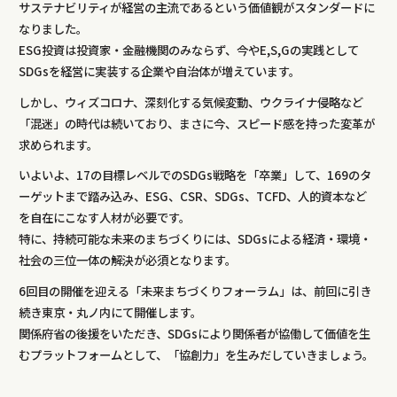
サステナビリティが経営の主流であるという価値観がスタンダードに
なりました。
ESG投資は投資家・金融機関のみならず、今やE,S,Gの実践として
SDGsを経営に実装する企業や自治体が増えています。
しかし、ウィズコロナ、深刻化する気候変動、ウクライナ侵略など
「混迷」の時代は続いており、まさに今、スピード感を持った変革が
求められます。
いよいよ、17の目標レベルでのSDGs戦略を「卒業」して、169のタ
ーゲットまで踏み込み、ESG、CSR、SDGs、TCFD、人的資本など
を自在にこなす人材が必要です。
特に、持続可能な未来のまちづくりには、SDGsによる経済・環境・
社会の三位一体の解決が必須となります。
6回目の開催を迎える「未来まちづくりフォーラム」は、前回に引き
続き東京・丸ノ内にて開催します。
関係府省の後援をいただき、SDGsにより関係者が協働して価値を生
むプラットフォームとして、「協創力」を生みだしていきましょう。