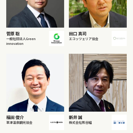
菅原 聡
田口 真司
一般社団法人Green
エコッツェリア協会
innovation
福田 俊介
新井 誠
草津温泉観光協会
株式会社熊谷組