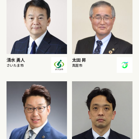
清水 勇人
太田 昇
さいたま市
真庭市