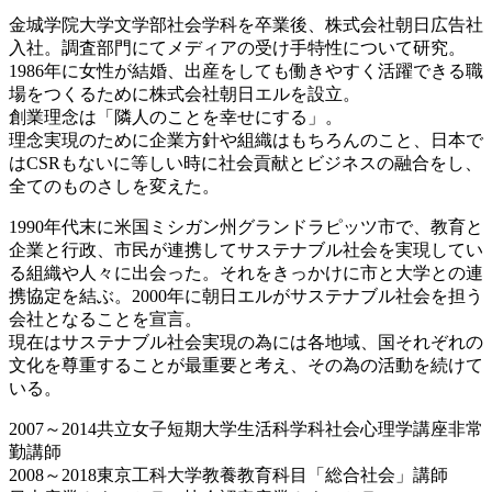
金城学院大学文学部社会学科を卒業後、株式会社朝日広告社
入社。調査部門にてメディアの受け手特性について研究。
1986年に女性が結婚、出産をしても働きやすく活躍できる職
場をつくるために株式会社朝日エルを設立。
創業理念は「隣人のことを幸せにする」。
理念実現のために企業方針や組織はもちろんのこと、日本で
はCSRもないに等しい時に社会貢献とビジネスの融合をし、
全てのものさしを変えた。
1990年代末に米国ミシガン州グランドラピッツ市で、教育と
企業と行政、市民が連携してサステナブル社会を実現してい
る組織や人々に出会った。それをきっかけに市と大学との連
携協定を結ぶ。2000年に朝日エルがサステナブル社会を担う
会社となることを宣言。
現在はサステナブル社会実現の為には各地域、国それぞれの
文化を尊重することが最重要と考え、その為の活動を続けて
いる。
2007～2014共立女子短期大学生活科学科社会心理学講座非常
勤講師
2008～2018東京工科大学教養教育科目「総合社会」講師