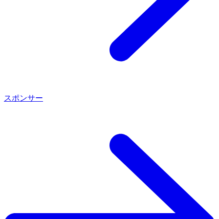
Recap SB’25
NETWORKING
スポンサー