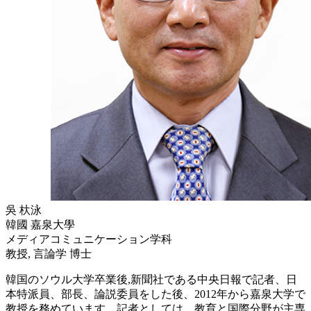
吳 杕泳
韓國 嘉泉大學
メディアコミュニケーション学科
教授, 言論学 博士
韓国のソウル大学卒業後,新聞社である中央日報で記者、日
本特派員、部長、論説委員をした後、2012年から嘉泉大学で
教授を務めています。記者としては、教育と国際分野が主専