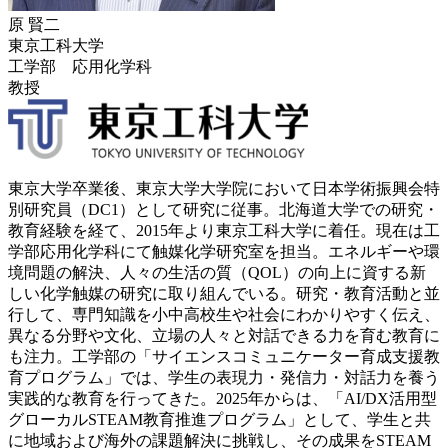
原 賢二
東京工科大学
工学部 応用化学科
教授
東京大学卒業後、東京大学大学院において日本学術振興会特
別研究員（DC1）として研究に従事。北海道大学での研究・
教育経験を経て、2015年より東京工科大学に着任。現在は工
学部応用化学科にて触媒化学研究室を担当。エネルギーや環
境問題の解決、人々の生活の質（QOL）の向上に資する新
しい化学触媒の研究に取り組んでいる。研究・教育活動と並
行して、専門知識を小中高校生や社会にわかりやすく伝え、
異なる分野や文化、立場の人々と対話できる力を育む教育に
も注力。工学部の「サイエンスコミュニケーター育成支援教
育プログラム」では、学生の表現力・発信力・対話力を養う
実践的な教育を行ってきた。2025年からは、「AI/DX活用型
グローカルSTEAM教育推進プログラム」として、学生と共
に地域および海外の課題解決に挑戦し、その成果をSTEAM