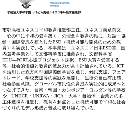
市邨高校ユネスコ平和教育推進部主任。ユネスコ憲章前文
「心の中に平和の砦を築く」の理念を教育の軸に、対話・協
働・国際交流を核としたESD（持続可能な開発のための教
育）を実践している。本事業は「ユネスコ／日本ESD賞」国
内選考事業として文部科学省に推薦され、文部科学省
EDU―PORT応援プロジェクト採択、ESD大賞を受賞する
等、社会的価値と教育的波及力が高く評価されている。ICT
を活用した双方向型国際協働学習を通じ、難民支援、フェア
トレード、学校支援等の実践を展開し、生徒の自己有用感、
社会参画意識、グローバル市民性の育成を実証的に成果へと
つなげてきた。台湾・韓国・カンボジア・ヨルダン等の学校
や、UNHCR・UNRWA・JICA・大学・自治体・企業との多
主体連携を推進し、教育を起点とした持続可能で平和な社会
づくりのモデル形成と普及に取り組んでいる。