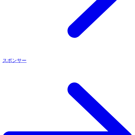
Recap SB’25
NETWORKING
スポンサー