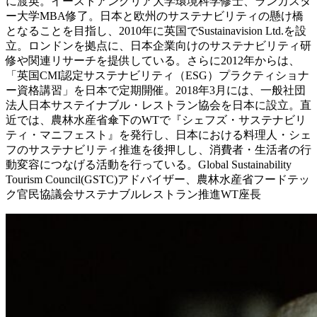
に渡英。イーストアングリア大学環境科学修士、ランカスタ
ー大学MBA修了。日本と欧州のサステナビリティの懸け橋
となることを目指し、2010年に英国でSustainavision Ltd.を設
立。ロンドンを拠点に、日本企業向けのサステナビリティ研
修や関連リサーチを提供している。さらに2012年からは、
「英国CMI認定サステナビリティ（ESG）プラクティショナ
ー資格講習」を日本で定期開催。2018年3月には、一般社団
法人日本サステイナブル・レストラン協会を日本に設立。直
近では、農林水産省傘下のWTで『シェフズ・サステナビリ
ティ・マニフェスト』を発行し、日本における料理人・シェ
フのサステナビリティ推進を後押しし、消費者・生活者の行
動変容につなげる活動を行っている。Global Sustainability
Tourism Council(GSTC)アドバイザー、農林水産省フードテッ
ク官民協議会サステナブルレストラン推進WT座長