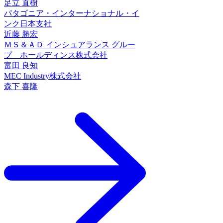
足立 直樹
パタゴニア・インターナショナル・イ
ンク日本支社
近藤 勝宏
ＭＳ＆ＡＤ インシュアランス グルー
プ ホールディンス株式会社
富田 良知
MEC Industry株式会社
森下 喜隆