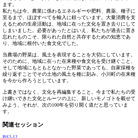
ます。
私たちは今、農業に係わるエネルギーや肥料、農薬、種子に
至るまで、ほぼすべてを輸入に頼っています。大量消費を支
えるための生産活動は、地域に在った文化を置き去りにして
しまいました。必要があったとはいえ、私たちが過去に置き
忘れたものこそ、限られた自然と共存するための知恵であ
り、地域に根付いた食文化でした。
当農場の野菜は、風土を表現することを大切にしています。
そのために、地域に在った在来種や食文化を受け継ぐこと、
そして地域にもともとなかった野菜であっても、自家採種を
繰り返すことでその土地の風土を種に刻み、小川町の在来種
を今から作ろうとしています。
上書きではなく、文化を再編集すること。今まで私たちの受
け継いできた文化とルーツの上に、新しいモノゴトを載せて
みよう。それが、次の100年を切り開く道だと思っていま
す。
関連セッション
BS2-12