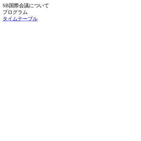
SB国際会議について
SB国際会議について TOP
プログラム
プログラム TOP
タイムテーブル